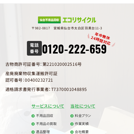
〒982-0817 宮城県仙台市太白区羽黒台11-3
年中無休
24時間対応
0120-222-659
電話
番号
古物商許可証番号：第221020002516号
産廃廃棄物収集運搬許可証
認可番号：00400232721
適格請求書発行事業者：T7370001048895
サービスについて
当社について
不用品回収
料金プラン
不用品の買取
作業実績
遺品整理
会社概要