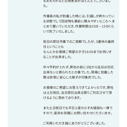
もおもちゃなど日用家具がほとんどでございまし
た。
作業員の私が到着した時には、引越しが終わってい
る状態でして回収物も事前に積みやすいところへま
とめて置いていただき、作業時間は10分～15分くら
いで完了いたしました。
祝日の即日作業でのご依頼でしたが、３連休の最終
日ということも
なんとかお客様ご希望の夕方16:00までお伺いす
ることが出来ました。
中々予約がとれず、弊社の前に3社から当日は対応
出来ないと断られたとの事でした。現場に到着した
際は非常に安心した様子が印象的でした。
お客様のご希望にお答えできてよかったです。弊社
は土日祝日、当日即日出来る限りご対応させて頂
けるように努めております。
また土日祝日でも平日と変わらずお値段も一律で
すので、是非お気軽にお問い合わせくださいませ。
ご利用いただき誠にありがとうございました。