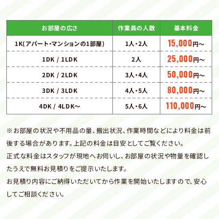
お部屋の広さ
作業員の人数
基本料金
15,000
1K(アパート・マンションの1部屋)
1人・2人
円〜
25,000
1DK / 1LDK
2人
円〜
50,000
2DK / 2LDK
3人・4人
円〜
80,000
3DK / 3LDK
4人・5人
円〜
110,000
4DK / 4LDK〜
5人・6人
円〜
※お部屋の状況や不用品の量、搬出状況、作業時間などにより料金は前
後する場合があります。上記の料金は目安としてご覧ください。
正式な料金はスタッフが現地へお伺いし、お部屋の状況や物量を確認し
たうえで無料お見積りをご提示いたします。
お見積り内容にご納得いただいてから作業を開始いたしますので、安心
してご相談ください。