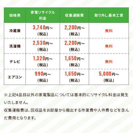
家電リサイクル
価格表
収集運搬費
取り外し基本工賃
料金
3,740
2,200
円〜
円〜
冷蔵庫
無料
(税込)
(税込)
2,530
2,200
円〜
円〜
洗濯機
無料
(税込)
(税込)
1,320
1,650
円〜
円〜
テレビ
無料
(税込)
(税込)
990
1,650
5,000
円〜
円〜
円〜
エアコン
(税込)
(税込)
(税込)
※上記4品目以外の家電製品については基本的にリサイクル料金は発生
いたしません。
収集運搬費は、回収品をお部屋から搬出する作業費や人件費などを含ん
だ費用となります。