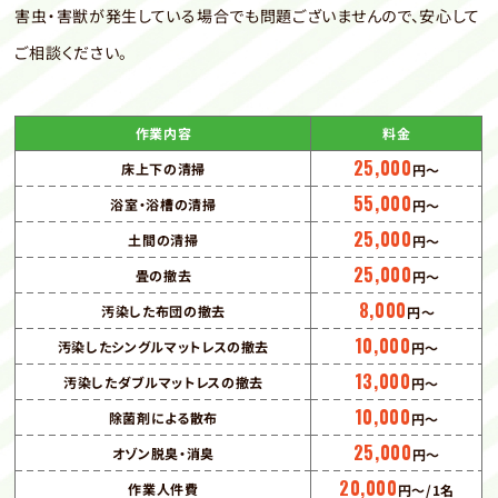
害虫・害獣が発生している場合でも問題ございませんので、安心して
ご相談ください。
作業内容
料金
25,000
床上下の清掃
円〜
55,000
浴室・浴槽の清掃
円〜
25,000
土間の清掃
円〜
25,000
畳の撤去
円〜
8,000
汚染した布団の撤去
円〜
10,000
汚染したシングルマットレスの撤去
円〜
13,000
汚染したダブルマットレスの撤去
円〜
10,000
除菌剤による散布
円〜
25,000
オゾン脱臭・消臭
円〜
20,000
作業人件費
円〜/1名