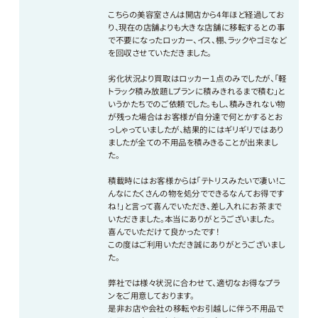
こちらの美容室さんは開店から4年ほど経過してお
り、現在の店舗よりも大きな店舗に移転するとの事
で不要になったロッカー、イス、棚、ラックやゴミなど
を回収させていただきました。
劣化状況より買取はロッカー１点のみでしたが、「軽
トラック積み放題Ｌプランに積みきれるまで積む」と
いうかたちでのご依頼でした。もし、積みきれない物
が残った場合はお客様が自分達で何とかするとお
っしゃっていましたが、結果的にはギリギリではあり
ましたが全ての不用品を積みきることが出来まし
た。
積載時にはお客様からは「テトリスみたいで凄い！こ
んなにたくさんの物を処分でできるなんてお得です
ね！」と言って喜んでいただき、差し入れにお茶まで
いただきました。本当にありがとうございました。
喜んでいただけて良かったです！
この度はご利用いただき誠にありがとうございまし
た。
弊社では様々状況に合わせて、適切なお得なプラ
ンをご用意しております。
是非お店や会社の移転やお引越しに伴う不用品で