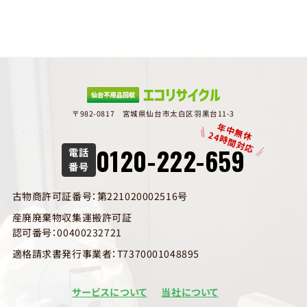
〒982-0817 宮城県仙台市太白区羽黒台11-3
年中無休
24時間対応
0120-222-659
電話
番号
古物商許可証番号：第221020002516号
産廃廃棄物収集運搬許可証
認可番号：00400232721
適格請求書発行事業者：T7370001048895
サービスについて
当社について