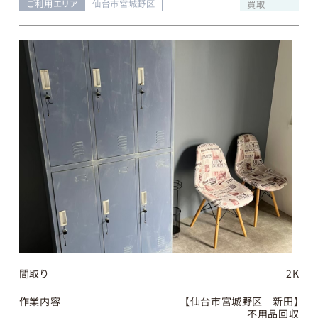
ご利用エリア
仙台市宮城野区
買取
間取り
2K
作業内容
【仙台市宮城野区 新田】
不用品回収