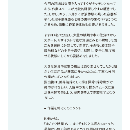
今回の現場は玄関を入ってすぐがキッチンとなって
おり、作業スペースが比較的確保しやすい構造でし
た。しかし、キッチン周りには液体類の残った容器が
多く、処理手順を誤ると袋の破損や床の汚れにつな
がるため、慎重に作業を進める必要がありました。
まずは4名で分担し、大量の紙類や本の仕分けから
スタート。リサイクル可能な資源ごみと不燃物、可燃
ごみを迅速に分類していきます。その後、液体類や
調味料などの中身を適切に処理し、安全に運び出
せる状態にしてから袋詰めをしました。
大きな家具や家電の搬出はありませんでしたが、細
かい生活用品が非常に多かったため、丁寧な分別
作業が中心となりました。
搬出後は、簡易清掃として掃き掃除・掃除機がけ・
雑巾がけを行い、入院中のお母様がスムーズに生
活を再開できるよう、室内を整えて作業完了となり
ました。
■ 作業を終えてのコメント
K様からは
「まさか2時間でここまで片付くとは思わなかった。
最初から他の部屋もまとめてお願いすればよかっ