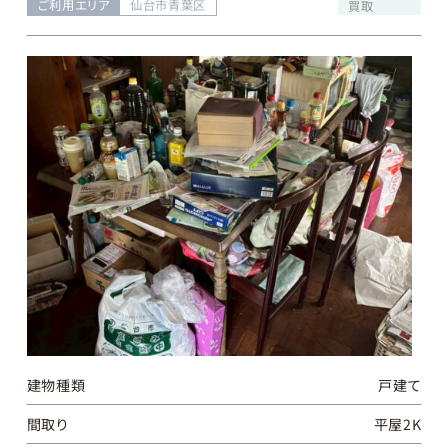
ご利用エリア
仙台市青葉区
買取
建物種類
戸建て
間取り
平屋2K