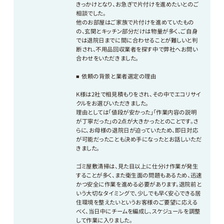
きっかけとなり、お急ぎで片付けを進めたいとのご
相談でした。
他のお部屋はご家族で片付けを進めていたもの
の、玄関とキッチン部分だけは物量が多く、ご自身
では退院日までに間に合わせることが難しいと判
断され、不用品回収業者を探す中で弊社へお問い
合わせをいただきました。
■ 依頼の背景と業者選定の理由
K様は2社で相見積もりをされ、その中でエコリサイ
クルをお選びいただきました。
理由としては「値段が安かった」「作業内容の説明
が丁寧だった」の2点が大きかったとのことです。さ
らに、お母様の退院日が迫っていたため、即日対応
が可能だったことも決め手になったとお話しいただ
きました。
ゴミ屋敷清掃は、見た目以上に仕分け作業が発生
することが多く、また衛生面の問題もあるため、迅速
かつ安全に作業を進める必要があります。退院前と
いう大切なタイミングで、少しでも早く安心できる居
住環境を整えたいというお客様のご要望に応える
べく、当日中にチームを編成し、スケジュールを調整
して作業に入りました。