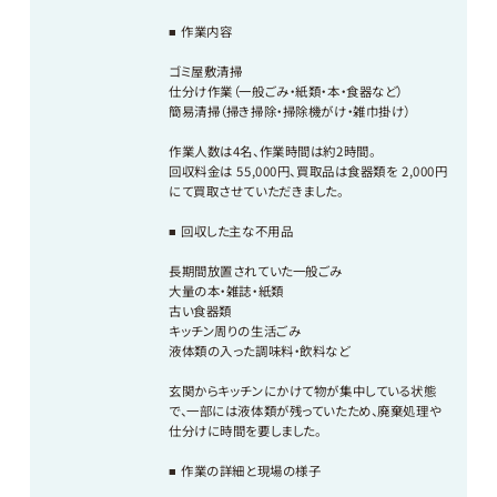
■ 作業内容
ゴミ屋敷清掃
仕分け作業（一般ごみ・紙類・本・食器など）
簡易清掃（掃き掃除・掃除機がけ・雑巾掛け）
作業人数は4名、作業時間は約2時間。
回収料金は 55,000円、買取品は食器類を 2,000円
にて買取させていただきました。
■ 回収した主な不用品
長期間放置されていた一般ごみ
大量の本・雑誌・紙類
古い食器類
キッチン周りの生活ごみ
液体類の入った調味料・飲料など
玄関からキッチンにかけて物が集中している状態
で、一部には液体類が残っていたため、廃棄処理や
仕分けに時間を要しました。
■ 作業の詳細と現場の様子