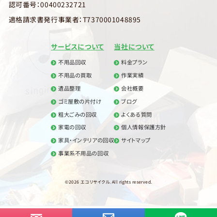
認可番号：00400232721
適格請求書発行事業者：T7370001048895
サービスについて
当社について
不用品回収
料金プラン
不用品の買取
作業実績
遺品整理
会社概要
ゴミ屋敷の片付け
ブログ
粗大ごみの回収
よくある質問
家電の回収
個人情報保護方針
家具・インテリアの回収
サイトマップ
事業系不用品の回収
©2026 エコリサイクル. All rights reserved.