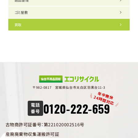
遺品整理
ゴミ屋敷
買取
〒982-0817 宮城県仙台市太白区羽黒台11-3
年中無休
24時間対応
0120-222-659
電話
番号
古物商許可証番号：第221020002516号
産廃廃棄物収集運搬許可証