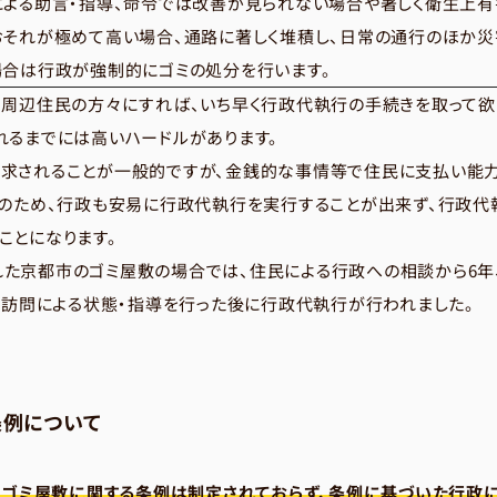
による助言・指導、命令では改善が見られない場合や著しく衛生上有
おそれが極めて高い場合、通路に著しく堆積し、日常の通行のほか
場合は行政が強制的にゴミの処分を行います。
る周辺住民の方々にすれば、いち早く行政代執行の手続きを取って欲
れるまでには高いハードルがあります。
求されることが一般的ですが、金銭的な事情等で住民に支払い能
そのため、行政も安易に行政代執行を実行することが出来ず、行政代
ことになります。
た京都市のゴミ屋敷の場合では、住民による行政への相談から6年
も訪問による状態・指導を行った後に行政代執行が行われました。
例について
は、ゴミ屋敷に関する条例は制定されておらず、条例に基づいた行政