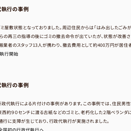
代執行の事例
ゴミ屋敷状態となっておりました。周辺住民からは「はみ出したごみ
からの再三の指導の後にゴミの撤去命令が出ていたが、状態が改善
業者のスタッフ13人が携わり、撤去費用として約400万円が居住
代執行開始
代執行の事例
の行政代執行による片付けの事例があります。この事例では、住民男性
、東西約９０センチに渡る古紙などのゴミと、老朽化した２階ベランダ
通行に支障が生じており、行政代執行が実施されました。
を全国初の行政代執行へ