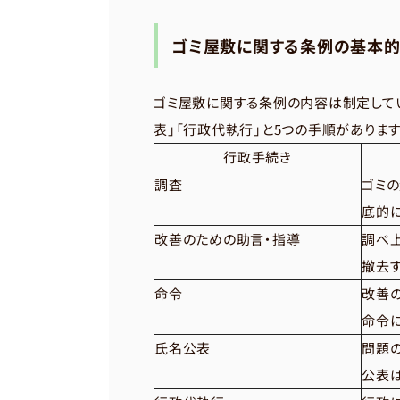
ゴミ屋敷に関する条例の基本
ゴミ屋敷に関する条例の内容は制定してい
表」「行政代執行」と5つの手順があります
行政手続き
調査
ゴミ
底的に
改善のための助言・指導
調べ
撤去
命令
改善
命令
氏名公表
問題
公表