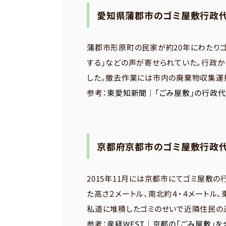
愛知県蒲郡市のゴミ屋敷行政
蒲郡市形原町の民家が約20年にわたり
する」などの声が寄せられていた。行政
した。撤去作業には市内の廃棄物収集運搬
参考：
東愛知新聞｜「ごみ屋敷」の行政
京都府京都市のゴミ屋敷行政
2015年11月には京都市にてゴミ屋敷
た高さ２メートル、南北約４・４メートル
私道に堆積したゴミのせいで近隣住民の
参考：
産経WEST｜京都の「ごみ屋敷」