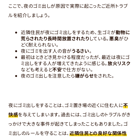
ここで、夜のゴミ出しが原因で実際に起こったご近所トラブ
ルを紹介しましょう。
近隣住民が夜にゴミ出しをするため、生ゴミが
動物に
荒らされたり長時間放置されたり
している。
悪臭
がひ
どく耐えられない。
夜にゴミを出す人の音が
うるさい
。
最初はときどき見かける程度だったが、最近は夜にゴ
ミ出しをする人が増えてきたように感じる。
放火リスク
なども考えると
不安
で仕方がない。
夜のゴミ出しを注意したら
嫌がらせ
をされた。
夜にゴミ出しをすることは、ゴミ置き場の近くに住む人に
不
快感
を与えてしまいます。過去には、ゴミ出しのトラブルがき
っかけで大きな事件が起きてしまったこともありました。ゴ
ミ出しのルールを守ることは、
近隣住民との良好な関係性