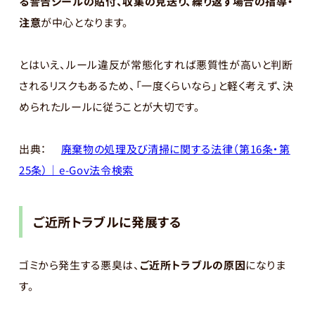
る警告シールの貼付、収集の見送り、繰り返す場合の指導・
注意
が中心となります。
とはいえ、ルール違反が常態化すれば悪質性が高いと判断
されるリスクもあるため、「一度くらいなら」と軽く考えず、決
められたルールに従うことが大切です。
出典：
廃棄物の処理及び清掃に関する法律（第16条・第
25条）｜e-Gov法令検索
ご近所トラブルに発展する
ゴミから発生する悪臭は、
ご近所トラブルの原因
になりま
す。