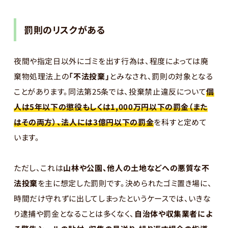
罰則のリスクがある
夜間や指定日以外にゴミを出す行為は、程度によっては廃
棄物処理法上の
「不法投棄」
とみなされ、罰則の対象となる
ことがあります。同法第25条では、投棄禁止違反について
個
人は5年以下の懲役もしくは1,000万円以下の罰金（また
はその両方）、法人には3億円以下の罰金
を科すと定めて
います。
ただし、これは
山林や公園、他人の土地などへの悪質な不
法投棄
を主に想定した罰則です。決められたゴミ置き場に、
時間だけ守れずに出してしまったというケースでは、いきな
り逮捕や罰金となることは多くなく、
自治体や収集業者によ