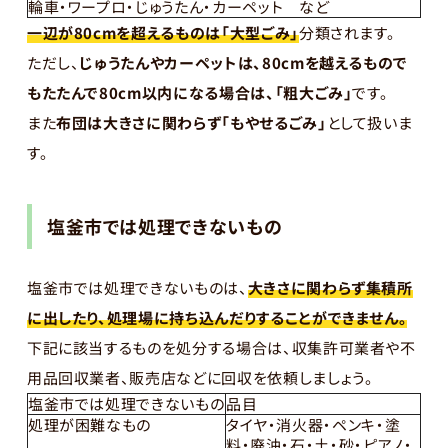
輪車・ワープロ・じゅうたん・カーペット など
一辺が80cm
を超えるものは「大型ごみ」
分類されます。
ただし、
じゅうたんやカーペットは、80cmを越えるもので
もたたんで80cm以内になる場合は、「粗大ごみ」
です。
また
布団は大きさに関わらず「もやせるごみ」
として扱いま
す。
塩釜市では処理できないもの
塩釜市では処理できないものは、
大きさに関わらず集積所
に出したり、処理場に持ち込んだりすることができません。
下記に該当するものを処分する場合は、収集許可業者や不
用品回収業者、販売店などに回収を依頼しましょう。
塩釜市では処理できないもの
品目
処理が困難なもの
タイヤ・消火器・ペンキ・塗
料・廃油・石・土・砂・ピアノ・