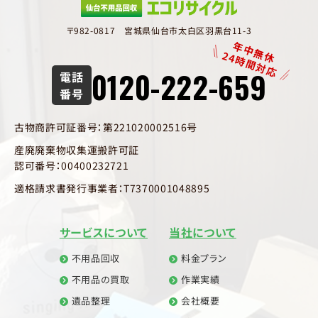
〒982-0817 宮城県仙台市太白区羽黒台11-3
年中無休
24時間対応
0120-222-659
電話
番号
古物商許可証番号：第221020002516号
産廃廃棄物収集運搬許可証
認可番号：00400232721
適格請求書発行事業者：T7370001048895
サービスについて
当社について
不用品回収
料金プラン
不用品の買取
作業実績
遺品整理
会社概要