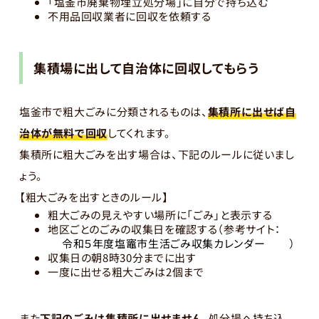
「塩釜市廃棄物埋立処分場」に自分で持ち込む
不用品回収業者に回収を依頼する
集積場に出して自治体に回収してもらう
塩釜市で粗大ごみに分類されるものは、
集積所に出せば自
治体が無料で回収
してくれます。
集積所に粗大ごみを出す場合は、下記のルールに従いまし
ょう。
【粗大ごみを出すときのルール】
粗大ごみの見えやすい場所に「ごみ」と表示する
地区ごとのごみの収集日を確認する（参考サイト：
令和５年度塩竈市生活ごみ収集カレンダー
）
収集日の朝8時30分までに出す
一度に出せる粗大ごみは2個まで
また
下記のごみは集積所に出せません。
処分場へ持ち込