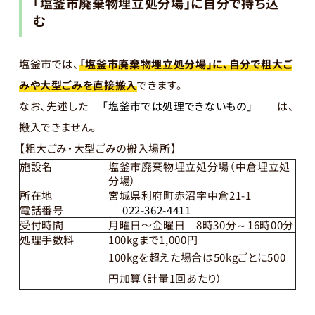
「塩釜市廃棄物埋立処分場」に自分で持ち込
む
塩釜市では、
「塩釜市廃棄物埋立処分場」に、自分で粗大ご
みや大型ごみを直接搬入
できます。
なお、先述した
「塩釜市では処理できないもの」
は、
搬入できません。
【粗大ごみ・大型ごみの搬入場所】
施設名
塩釜市廃棄物埋立処分場（中倉埋立処
分場）
所在地
宮城県利府町赤沼字中倉21-1
電話番号
022-362-4411
受付時間
月曜日〜金曜日 8時30分～16時00分
処理手数料
100kgまで1,000円
100kgを超えた場合は50kgごとに500
円加算（計量1回あたり）