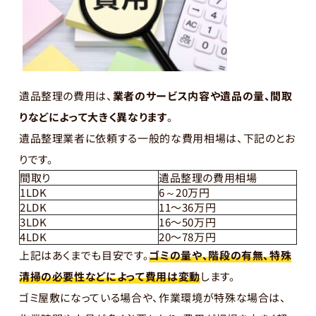
遺品整理の費用は、
業者のサービス内容や遺品の量、間取
りなどによって大きく異なります
。
遺品整理業者に依頼する一般的な費用相場は、下記のとお
りです。
間取り
遺品整理の費用相場
1LDK
6～20万円
2LDK
11〜36万円
3LDK
16〜50万円
4LDK
20〜78万円
上記はあくまでも目安です。
ゴミの量や、階段の有無、特殊
清掃の必要性などによって費用は変動
します。
ゴミ屋敷になっている場合や、作業環境が特殊な場合は、